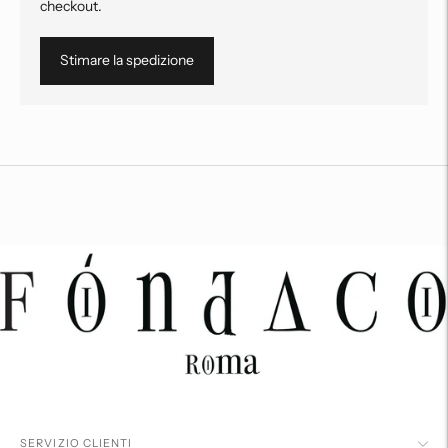
checkout.
Stimare la spedizione
Aggiungere
un
prodotto
al
carrello...
SERVIZIO CLIENTI