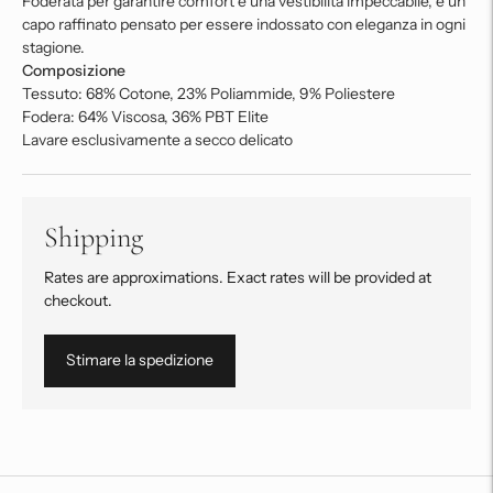
Foderata per garantire comfort e una vestibilità impeccabile, è un
capo raffinato pensato per essere indossato con eleganza in ogni
stagione.
Composizione
Tessuto: 68% Cotone, 23% Poliammide, 9% Poliestere
Fodera: 64% Viscosa, 36% PBT Elite
Lavare esclusivamente a secco delicato
Shipping
Rates are approximations. Exact rates will be provided at
checkout.
Stimare la spedizione
Aggiungere
un
prodotto